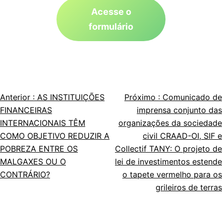
Acesse o
formulário
Anterior :
AS INSTITUIÇÕES
Próximo :
Comunicado de
Navegação
FINANCEIRAS
imprensa conjunto das
de
INTERNACIONAIS TÊM
organizações da sociedade
COMO OBJETIVO REDUZIR A
civil CRAAD-OI, SIF e
artigos
POBREZA ENTRE OS
Collectif TANY: O projeto de
MALGAXES OU O
lei de investimentos estende
CONTRÁRIO?
o tapete vermelho para os
grileiros de terras