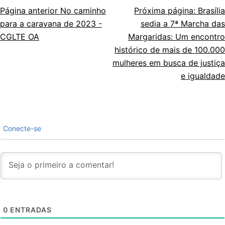
Página anterior
No caminho
Próxima página:
Brasília
Navegação
para a caravana de 2023 -
sedia a 7ª Marcha das
de
CGLTE OA
Margaridas: Um encontro
histórico de mais de 100.000
artigos
mulheres em busca de justiça
e igualdade
Conecte-se
0
ENTRADAS