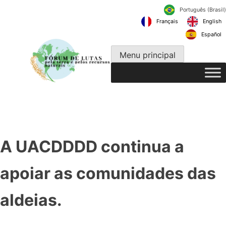
Pular
Português
para
Français
o
conteúdo
Menu principal
A UACDDDD continua a
apoiar as comunidades das
aldeias.