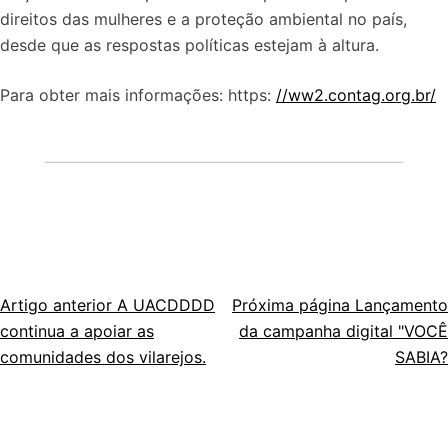
direitos das mulheres e a proteção ambiental no país,
desde que as respostas políticas estejam à altura.
Para obter mais informações: https:
//ww2.contag.org.br/
Artigo anterior
A UACDDDD
Próxima página
Lançamento
Navegação
continua a apoiar as
da campanha digital "VOCÊ
de
comunidades dos vilarejos.
SABIA?
artigos