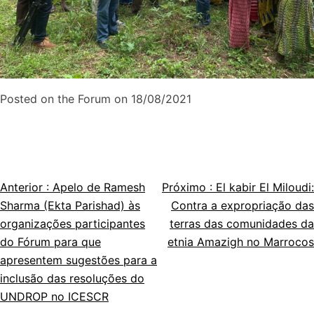
Posted on the Forum on 18/08/2021
Anterior :
Apelo de Ramesh
Próximo :
El kabir El Miloudi:
Navegação
Sharma (Ekta Parishad) às
Contra a expropriação das
de
organizações participantes
terras das comunidades da
do Fórum para que
etnia Amazigh no Marrocos
artigos
apresentem sugestões para a
inclusão das resoluções do
UNDROP no ICESCR