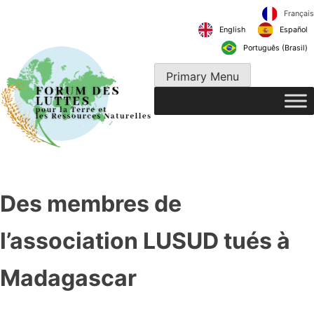
Skip
to
English
content
Português 
Primary Menu
Des membres de
l’association LUSUD tués à
Madagascar