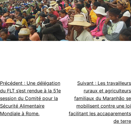
Précédent :
Une délégation
Suivant :
Les travailleurs
Navigation
du FLT s’est rendue à la 51e
ruraux et agriculteurs
de
session du Comité pour la
familiaux du Maranhão se
Sécurité Alimentaire
mobilisent contre une loi
l’article
Mondiale à Rome.
facilitant les accaparements
de terre