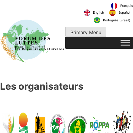
Skip
to
English
content
Português 
Primary Menu
Les organisateurs