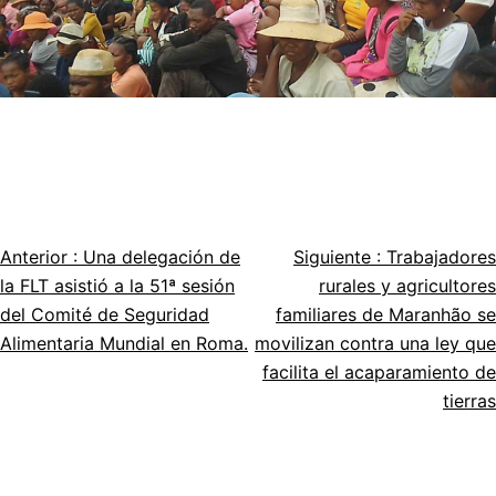
Anterior :
Una delegación de
Siguiente :
Trabajadores
Navegación
la FLT asistió a la 51ª sesión
rurales y agricultores
por
del Comité de Seguridad
familiares de Maranhão se
Alimentaria Mundial en Roma.
movilizan contra una ley que
el
facilita el acaparamiento de
artículo
tierras