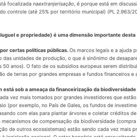
tá focalizada na
extranjerisação
, é porque está em discuss
s do controle (até 25% por território municipal) (PL 2.963
(aluguel e propriedade) é uma dimensão importante dest
por certas políticas públicas.
Os marcos legais e a ajuda p
ão das unidades de produção, o que é sinônimo de desapa
s 50 anos). O fato de os subsídios europeus serem distribu
ção de terras por grandes empresas e fundos financeiros e
está sob a ameaça da financeirização da biodiversidade
ada vez mais tomados por grandes investidores que estão 
sio (por exemplo, no País de Gales, os fundos de investim
rasando com elas para plantar árvores e coletar créditos de
s mecanismos de compensação da biodiversidade (compra 
ição de outros ecossistemas) estão sendo cada vez mais p