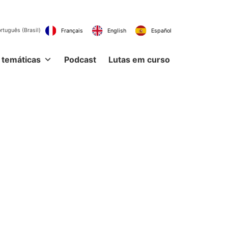
Português (Brasil)
Français
English
Es
 temáticas
Podcast
Lutas em curso