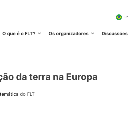
O que é o FLT?
Os organizadores
Discussões
ão da terra na Europa
 temática
do FLT