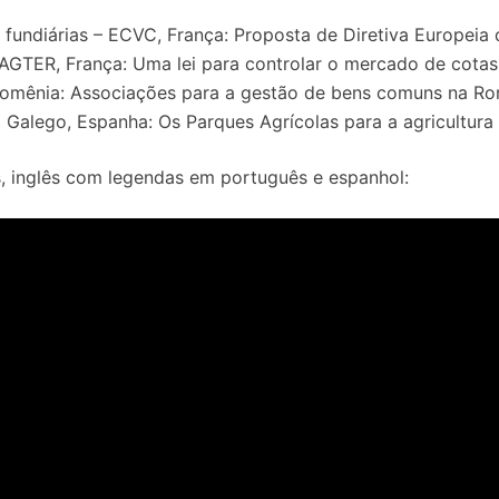
s fundiárias – ECVC, França: Proposta de Diretiva Europei
AGTER, França: Uma lei para controlar o mercado de cotas
 Romênia: Associações para a gestão de bens comuns na R
 Galego, Espanha: Os Parques Agrícolas para a agricultu
, inglês com legendas em português e espanhol: