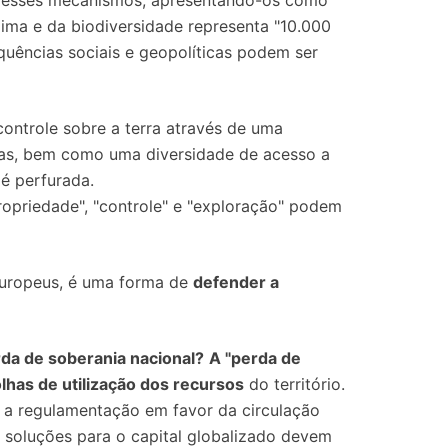
ndo esses mecanismos, apresentando-os como
ima e da biodiversidade representa "10.000
quências sociais e geopolíticas podem ser
controle sobre a terra através de uma
colas, bem como uma diversidade de acesso a
 é perfurada.
propriedade", "controle" e "exploração" podem
 europeus, é uma forma de
defender a
a de soberania nacional?
A "perda de
lhas de utilização dos recursos
do território.
 a regulamentação em favor da circulação
s soluções para o capital globalizado devem