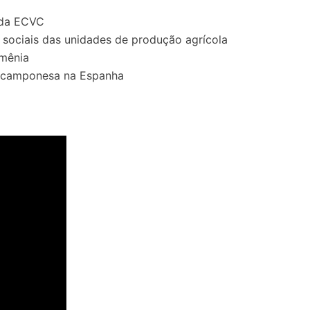
a da ECVC
 sociais das unidades de produção agrícola
omênia
ra camponesa na Espanha