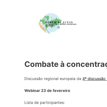
Pular
para
o
conteúdo
Combate à concentraç
Discussão regional europeia da
4ª discussão
Webinar 23 de fevereiro
Lista de participantes: