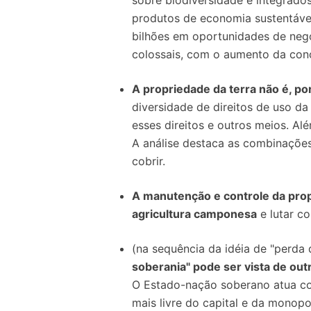
sobre biodiversidade e integrado
produtos de economia sustentável
bilhões em oportunidades de negó
colossais, com o aumento da conc
A propriedade da terra não é, po
diversidade de direitos de uso d
esses direitos e outros meios. Al
A análise destaca as combinações 
cobrir.
A manutenção e controle da pr
agricultura camponesa
e lutar co
(na sequência da idéia de "perda d
soberania" pode ser vista de out
O Estado-nação soberano atua co
mais livre do capital e da monopo