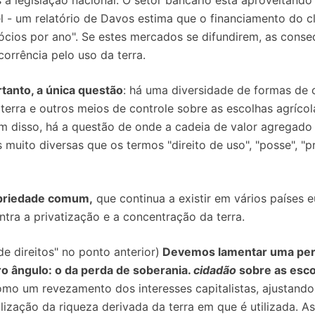
s à legislação nacional. O setor bancário está aproveita
 - um relatório de Davos estima que o financiamento do cl
cios por ano". Se estes mercados se difundirem, as conse
orrência pelo uso da terra.
rtanto, a única questão
: há uma diversidade de formas de 
a terra e outros meios de controle sobre as escolhas agrí
ém disso, há a questão de onde a cadeia de valor agregado
muito diversas que os termos "direito de uso", "posse", "
opriedade comum,
que continua a existir em vários países
ntra a privatização e a concentração da terra.
e direitos" no ponto anterior)
Devemos lamentar uma perd
ro ângulo: o da perda de soberania.
cidadão
sobre as esco
mo um revezamento dos interesses capitalistas, ajustando
lização da riqueza derivada da terra em que é utilizada. A