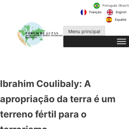
Pular
Português
para
Français
o
conteúdo
Menu principal
Ibrahim Coulibaly: A
apropriação da terra é um
terreno fértil para o