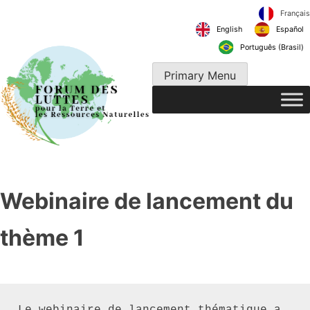
Skip
to
English
content
Português 
Primary Menu
Webinaire de lancement du
thème 1
Le webinaire de lancement thématique a 