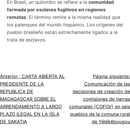
En Brasil, un quilombo se refiere a la
comunidad
formada por
esclavos fugitivos
en regiones
remotas
. El término remite a la misma realidad que
los palenques del mundo hispánico. Los orígenes del
pueblo brasileño están estrechamente ligados a la
trata de esclavos.
Anterior :
CARTA ABIERTA AL
Página siguiente:
Navegación
PRESIDENTE DE LA
Comunicación de las
por
REPUBLICA DE
decisiones de creación de
MADAGASCAR SOBRE EL
comisiones de tierras
el
ARRENDAMIENTO A LARGO
comunales (COFOV) en seis
artículo
PLAZO ILEGAL EN LA ISLA
pueblos de la comuna rural
DE SAKATIA
de Yélékébougou