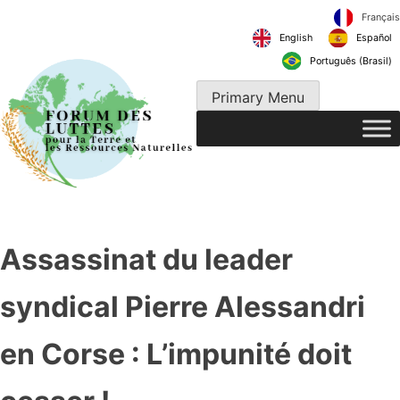
Skip
to
English
content
Português 
Primary Menu
Assassinat du leader
syndical Pierre Alessandri
en Corse : L’impunité doit