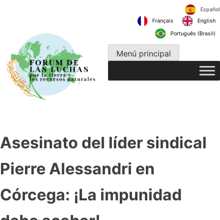
Ir
al
Français
contenido
Português 
Menú principal
Asesinato del líder sindical
Pierre Alessandri en
Córcega: ¡La impunidad