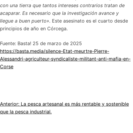
con una tierra que tantos intereses contrarios tratan de
acaparar. Es necesario que la investigación avance y
llegue a buen puerto».
Este asesinato es el cuarto desde
principios de año en Córcega.
Fuente: Basta! 25 de marzo de 2025
https://basta.media/silence-Etat-meurtre-Pierre-
Alessandri-agriculteur-syndicaliste-militant-anti-mafia-en-
Corse
Anterior:
La pesca artesanal es más rentable y sostenible
Navegación
que la pesca industrial.
por
el